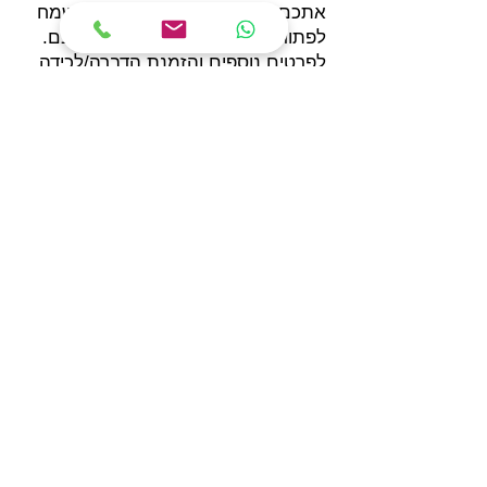
אתכם אנו בטרמינקסט הדברות נשמח
לפתור את הבעיה, אנו כאן לשרותכם.
לפרטים נוספים והזמנת הדברה/לכידה.
שיהיה לכולנו חורף חמים ונעים.
משה סוויד – מדביר ולוכד נחשים
מוסמך
טרמינקסט הדברות
השקט שאחרי ההדברה
052-8828816